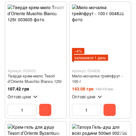
−4%
залишився 1 день
Артикул: 003605
Артикул: 004838
Тверде крем-мило Tesori
Мило-мочалка грейпфрут -
d’Oriente Muschio Bianco 125г
100 г
107.42 грн
143.08 грн
149.15 грн
Оптові ціни
Оптові ціни