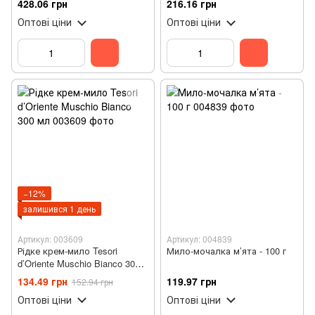
428.06 грн
216.16 грн
Оптові ціни
Оптові ціни
−12%
залишився 1 день
Артикул: 003609
Артикул: 004839
Рідке крем-мило Tesori
Мило-мочалка м’ята - 100 г
d’Oriente Muschio Bianco 300
мл
134.49 грн
119.97 грн
152.94 грн
Оптові ціни
Оптові ціни