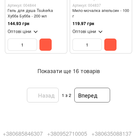
Артикул: 004844
Артикул: 004837
Гель для душа Tsukerka
Мило-мочалка апельсин - 100
Хубба Бубба - 200 мл
г
144.93 грн
119.97 грн
Оптові ціни
Оптові ціни
Показати ще 16 товарів
Назад
Вперед
1
з 2
+380685846307
+380952710005
+380635088137