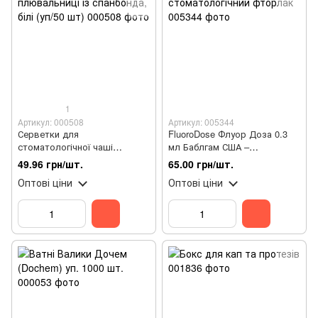
1
Артикул: 000508
Артикул: 005344
Серветки для
FluoroDose Флуор Доза 0.3
стоматологічної чаші
мл Баблгам США –
плювальниці із спанбонда,
стоматологічний фторлак
49.96 грн/шт.
65.00 грн/шт.
білі (уп/50 шт)
Оптові ціни
Оптові ціни