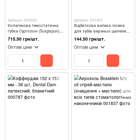
Артикул: 002662
Артикул: 001401
Колагенова гемостатична
Відбиткова велика ложка
губка Сургіспон (Surgispon)
для зубів верхньої щелепи
10*10*10 мм - 32 шт
(12шт/уп)
715.50 грн/шт.
144.50 грн/шт.
Оптові ціни
Оптові ціни