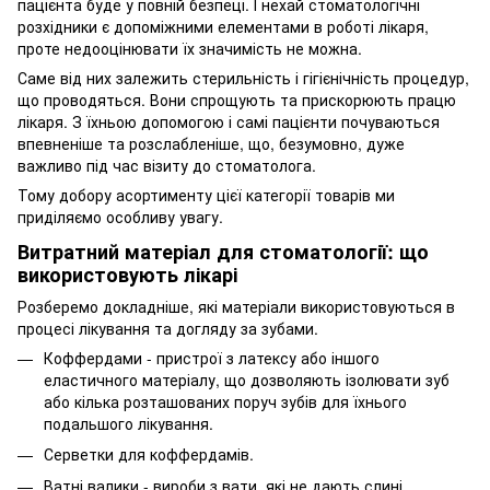
пацієнта буде у повній безпеці. І нехай стоматологічні
розхідники є допоміжними елементами в роботі лікаря,
проте недооцінювати їх значимість не можна.
Саме від них залежить стерильність і гігієнічність процедур,
що проводяться. Вони спрощують та прискорюють працю
лікаря. З їхньою допомогою і самі пацієнти почуваються
впевненіше та розслабленіше, що, безумовно, дуже
важливо під час візиту до стоматолога.
Тому добору асортименту цієї категорії товарів ми
приділяємо особливу увагу.
Витратний матеріал для стоматології: що
використовують лікарі
Розберемо докладніше, які матеріали використовуються в
процесі лікування та догляду за зубами.
Коффердами - пристрої з латексу або іншого
еластичного матеріалу, що дозволяють ізолювати зуб
або кілька розташованих поруч зубів для їхнього
подальшого лікування.
Серветки для коффердамів.
Ватні валики - вироби з вати, які не дають слині