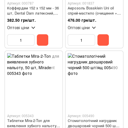
Артикул: 000787
Артикул: 001837
Коффердам 152 х 152 мм - 36
Аерозоль Bossklein Uni oil
шт, Dental Dam латексний,
спрей-мастило (очищення +
блакитний
мастило) для всіх типів
382.50 грн/шт.
476.00 грн/шт.
стоматологічних
Оптові ціни
Оптові ціни
наконечників
Артикул: 005343
Артикул: 005490
Таблетки Mira-2-Ton для
Стоматологічний нагрудник
виявлення зубного нальоту,
двошаровий чорний 500 шт/