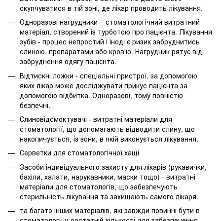
скупчуватися в тій зоні, де лікар проводить лікування.
Одноразові нагрудники – стоматологічний витратний
матеріал, створений із турботою про пацієнта. Лікування
зубів - процес непростий і іноді є ризик забруднитись
слиною, препаратами або кров'ю. Нагрудник рятує від
забруднення одягу пацієнта.
Відтискні ложки - спеціальні пристрої, за допомогою
яких лікар може досліджувати прикус пацієнта за
допомогою відбитка. Одноразові, тому повністю
безпечні.
Слиновідсмоктувачі - витратні матеріали для
стоматології, що допомагають відводити слину, що
накопичується, із зони, в якій виконується лікування.
Серветки для стоматологічної хащі
Засоби індивідуального захисту для лікарів (рукавички,
бахіли, халати, нарукавники, маски тощо) - витратні
матеріали для стоматологів, що забезпечують
стерильність лікування та захищають самого лікаря.
та багато інших матеріалів, які завжди повинні бути в
стоматології у достатній кількості для забезпечення