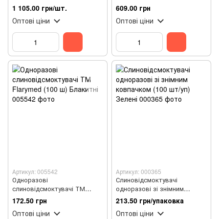
50 шт, Miradent
ящ
1 105.00 грн/шт.
609.00 грн
Оптові ціни
Оптові ціни
Артикул: 005542
Артикул: 000365
Одноразові
Слиновідсмоктувачі
слиновідсмоктувачі ТМ
одноразові зі знімним
Flarymed (100 ш) Блакитні
ковпачком (100 шт/уп) Зелені
172.50 грн
213.50 грн/упаковка
Оптові ціни
Оптові ціни