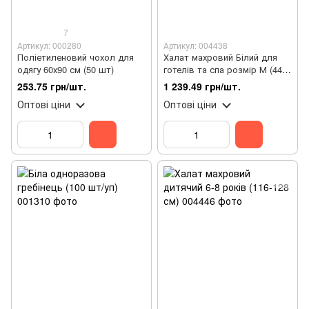
7
Артикул: 000280
Артикул: 004438
Поліетиленовий чохол для
Халат махровий Білий для
одягу 60х90 см (50 шт)
готелів та спа розмір М (44-
46)
253.75 грн/шт.
1 239.49 грн/шт.
Оптові ціни
Оптові ціни