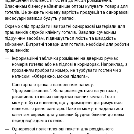
Власникам бізнесу найвигідніше оптом купувати товари для
готелів. Це знизить кінцеву вартість продукції та одноразові
аксесуари завжди будуть у запасі.
Окремо слід придбати і витратні одноразові матеріали для
працівників служби клінінгу готелів. Завдяки сучасним
підручним засобам, підвищується якість та швидкість
збирання. Витратні товари для готелів, необхідні для роботи
працівників:
Інформаційні таблички розміщені на дверних ручках
номерів готелю або на підлозі в коридорах. Наприклад, з
проханням прибрати номер, не турбувати гостей чи з
написом: «Обережно, мокра підлога».
Санітарна стрічка з нанесенням напису:
"Продезінфіковано". Вона розміщується на унітазах,
раковинах та інших поверхнях ванних кімнат. Гості
можуть бути впевнені, що у приміщенні дотримується
належного рівня санітарії. Пакети можуть надаватися
клієнтам окремо для упаковки брудної білизни до валіз
перед від'їздом з готелю.
Одноразові поліетиленові пакети для роздільного