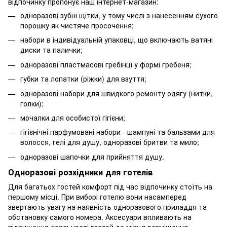
відпочинку пропонує наш інтернет-магазин:
одноразові зубні щітки, у тому числі з нанесенням сухого
порошку як чистяче просочення;
набори в індивідуальній упаковці, що включають ватяні
диски та палички;
одноразові пластмасові гребінці у формі гребеня;
губки та лопатки (ріжки) для взуття;
одноразові набори для швидкого ремонту одягу (нитки,
голки);
мочалки для особистої гігієни;
гігієнічні парфумовані набори - шампуні та бальзами для
волосся, гелі для душу, одноразові бритви та мило;
одноразові шапочки для прийняття душу.
Одноразові розхідники для готелів
Для багатьох гостей комфорт під час відпочинку стоїть на
першому місці. При виборі готелю вони насамперед
звертають увагу на наявність одноразового приладдя та
обстановку самого номера. Аксесуари впливають на
підвищення лояльності гостей до місця розміщення.