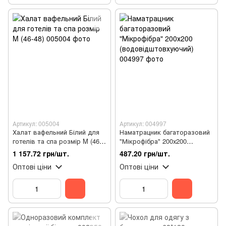
Артикул: 005004
Артикул: 004997
Халат вафельний Білий для
Наматрацник багаторазовий
готелів та спа розмір M (46-
"Мікрофібра" 200х200
48)
(водовідштовхуючий)
1 157.72 грн/шт.
487.20 грн/шт.
Оптові ціни
Оптові ціни