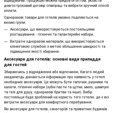
відвідувачів. Продукцію можна придбати оптом, укласти
довгостроковий договір співпраці та вибрати зручний спосіб
оплати.
Одноразові товари для готелів умовно поділяються на
великі групи:
Аксесуари, що використовуються постояльцями
розташування - гігієнічні та галантерейні набори.
Витратні одноразові матеріали, що використовуються
клінінговою службою з метою збільшення швидкості та
підвищення якості збирання.
Аксесуари для готелів: основні види приладдя
для гостей
Збираючись у відрядження або відпочинок, багато людей
заздалегідь дізнаються інформацію про наявність у готелі
необхідних аксесуарів. Це можуть бути тапочки, рушники та
халати, гігієнічні набори (зубні пасти та щітки, мило, шампуні
та гелі для душу, одноразові бритви та інше). Вибір
постояльця буде зроблений на користь того готелю, де є всі
витратні аксесуари для комфортного перебування.
Які аксесуари для готелів, санаторіїв та приватних будинків