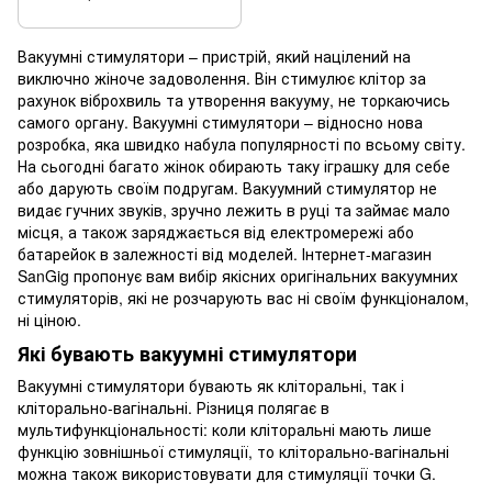
Вакуумні стимулятори – пристрій, який націлений на
виключно жіноче задоволення. Він стимулює клітор за
рахунок віброхвиль та утворення вакууму, не торкаючись
самого органу. Вакуумні стимулятори – відносно нова
розробка, яка швидко набула популярності по всьому світу.
На сьогодні багато жінок обирають таку іграшку для себе
або дарують своїм подругам. Вакуумний стимулятор не
видає гучних звуків, зручно лежить в руці та займає мало
місця, а також заряджається від електромережі або
батарейок в залежності від моделей. Інтернет-магазин
SanGig пропонує вам вибір якісних оригінальних вакуумних
стимуляторів, які не розчарують вас ні своїм функціоналом,
ні ціною.
Які бувають вакуумні стимулятори
Вакуумні стимулятори бувають як кліторальні, так і
кліторально-вагінальні. Різниця полягає в
мультифункціональності: коли кліторальні мають лише
функцію зовнішньої стимуляції, то кліторально-вагінальні
можна також використовувати для стимуляції точки G.