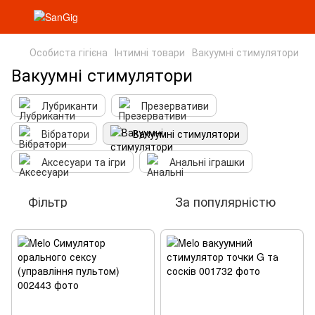
Особиста гігієна
Інтимні товари
Вакуумні стимулятори
Вакуумні стимулятори
Лубриканти
Презервативи
Вібратори
Вакуумні стимулятори
Аксесуари та ігри
Анальні іграшки
Фільтр
За популярністю