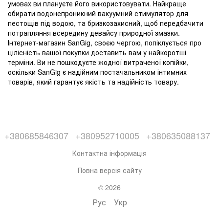
умовах ви плануєте його використовувати. Найкраще
обирати водонепроникний вакуумний стимулятор для
пестощів під водою, та бризкозахисний, щоб передбачити
потрапляння всередину девайсу природної змазки.
Інтернет-магазин SanGig, своєю чергою, попіклується про
цілісність вашої покупки доставить вам у найкоротші
терміни. Ви не пошкодуєте жодної витраченої копійки,
оскільки SanGig є надійним постачальником інтимних
товарів, який гарантує якість та надійність товару.
+380685846307
+380952710005
+380635088137
Контактна інформація
Повна версія сайту
© 2026
Рус
Укр