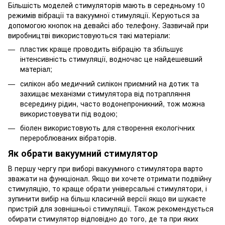
Більшість моделей стимуляторів мають в середньому 10
режимів вібрації та вакуумної стимуляції. Керуються за
допомогою кнопок на девайсі або телефону. Зазвичай при
виробництві використовуються такі матеріали:
пластик краще проводить вібрацію та збільшує
інтенсивність стимуляції, водночас це найдешевший
матеріал;
силікон або медичний силікон приємний на дотик та
захищає механізми стимулятора від потрапляння
всередину рідин, часто водонепроникний, тож можна
використовувати під водою;
біолен використовують для створення екологічних
перероблюваних вібраторів.
Як обрати вакуумний стимулятор
В першу чергу при виборі вакуумного стимулятора варто
зважати на функціонал. Якщо ви хочете отримати подвійну
стимуляцію, то краще обрати універсальні стимулятори, і
зупинити вибір на більш класичній версії якщо ви шукаєте
пристрій для зовнішньої стимуляції. Також рекомендується
обирати стимулятор відповідно до того, де та при яких