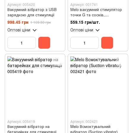
Артикул: 005420
Артикул: 001741
Вакуумний вібратор з USB
Melo вакуумний стимулятор
зарядкою для стимуляції
точки G та сосків,
симулятор язика
998.45 грн
559.15 грн/шт.
1 109.50 грн
Оптові ціни
Оптові ціни
Артикул: 005419
Артикул: 002421
Вакуумний вібратор на
Melo Всмоктувальний
батарейках для стимуляції
вібратор (Suction vibrator)