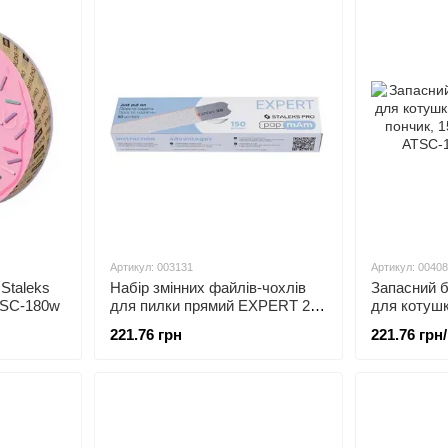
Артикул: 003131
Артикул: 0040
Staleks
Набір змінних файлів-чохлів
Запасний б
TSC-180w
для пилки прямий EXPERT 22
для котуш
150 грит (50 шт) DFCE-22-150w
STALEKS, по
221.76 грн
221.76 грн
BOBBI NAI