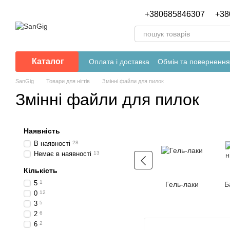
Перейти до основного контенту
+380685846307
+38
Каталог
Оплата і доставка
Обмін та повернення
SanGig
Товари для нігтів
Змінні файли для пилок
Змінні файли для пилок
Наявність
В наявності
28
Немає в наявності
13
Кількість
5
1
Гель-лаки
Б
0
12
3
5
2
6
6
2