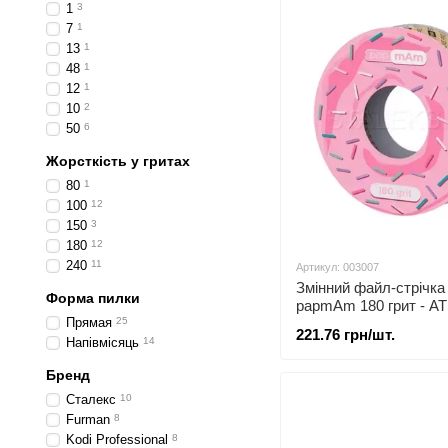
1
3
7
1
13
1
48
1
12
1
10
2
50
6
Жорсткість у гритах
80
1
100
12
150
3
180
12
240
11
Артикул: 003007
Змінний файл-стрічка 
Форма пилки
papmAm 180 грит - A
Прямая
25
221.76 грн/шт.
Напівмісяць
14
Бренд
Сталекс
10
Furman
8
Kodi Professional
8