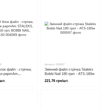
89
Артикул: 000597
лок файл - стрічки,
Змінний файл-стрічка Staleks
ки papmAm
Bobbi Nail 180 грит - ATS-180w
нчик, 150 гріт,
/шт.
221.76 грн/шт.
L, ATSС-150