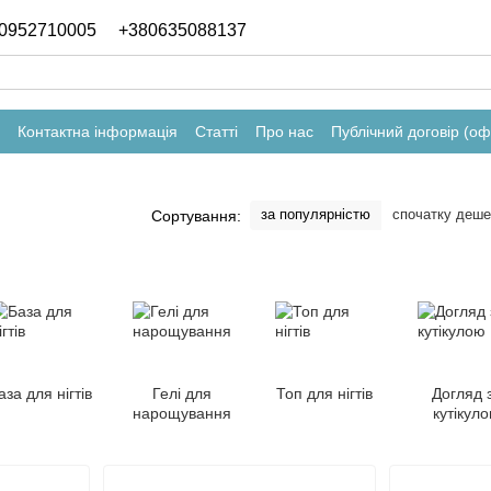
0952710005
+380635088137
Контактна інформація
Статті
Про нас
Публічний договір (о
за популярністю
спочатку деш
Сортування:
аза для нігтів
Гелі для
Топ для нігтів
Догляд 
нарощування
кутікул