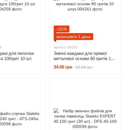
−21%
залишився 1 день
58
Артикул: 004261
даки для пилочки
Змінні наждаки для прямої
а 100грит 10 шт.
металевої основи 80 гритів 10
штук
34.06 грн
43.24 грн