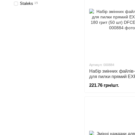
Staleks
15
Артикул: 000884
Набір змінних файлів
для пилки прямий EX
180 грит (50 шт) DFC
221.76 грн/шт.