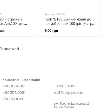
92
Артикул: 004174
л - стрічка з
Kodi №183 Змінний файл до
pmAm,100 гріт,
прямої основи 100 гріт (колір:
пончик, BOBBI NAIL,
чорний, розмір: 178/19 мм),
/шт.
6.00 грн
25шт/уп
Показати всі
Контактна інформація
+380685846307
+380952710005
+380952710005
mail@sangig.com.ua
+380635088137
вул. Георгія Тарасенка, 134
Харків, Україна