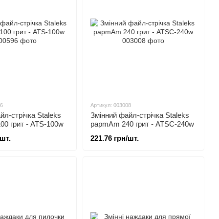
96
Артикул: 003008
йл-стрічка Staleks
Змінний файл-стрічка Staleks
100 грит - ATS-100w
papmAm 240 грит - ATSC-240w
/шт.
221.76 грн/шт.