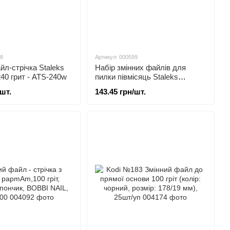
98
Артикул: 000599
йл-стрічка Staleks
Набір змінних файлів для
240 грит - ATS-240w
пилки півмісяць Staleks
EXPERT 40 100 грит (30 шт) -
/шт.
143.45 грн/шт.
DFE-40-100