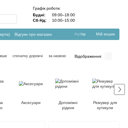
Графік роботи:
Будні:
09:00–18:00
Сб-Нд:
10:00–15:00
Мій кошик
ферта)
Відгуки про магазин
Рус
Укр
евше
спочатку дорожчі
за назвою
Відображення:
за
Аксесуари
Допоміжні
Ремувер для
ою
рідини
кутикули