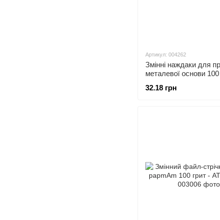
Артикул: 004262
Змінні наждаки для п
металевої основи 100 
штук
32.18 грн