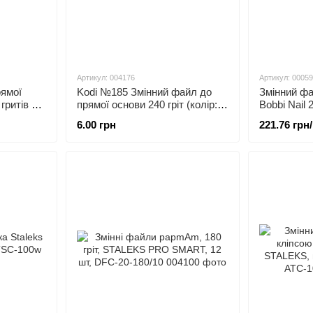
Артикул: 004176
Артикул: 0005
рямої
Kodi №185 Змінний файл до
Змінний фа
гритів 10
прямої основи 240 гріт (колір:
Bobbi Nail 
чорний, розмір: 178/19 мм),
6.00 грн
221.76 грн
25шт/уп