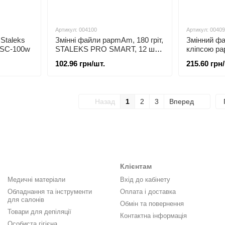
Артикул: 004100
Артикул: 0040
Staleks
Змінні файли papmAm, 180 гріт,
Змінний фай
TSC-100w
STALEKS PRO SMART, 12 шт,
кліпсою pa
DFC-20-180/10
STALEKS, 
102.96 грн/шт.
215.60 грн
ATC-100
Назад
1
2
3
Вперед
Клієнтам
Медичні матеріали
Вхід до кабінету
Обладнання та інструменти
Оплата і доставка
для салонів
Обмін та повернення
Товари для депіляції
Контактна інформація
Особиста гігієна