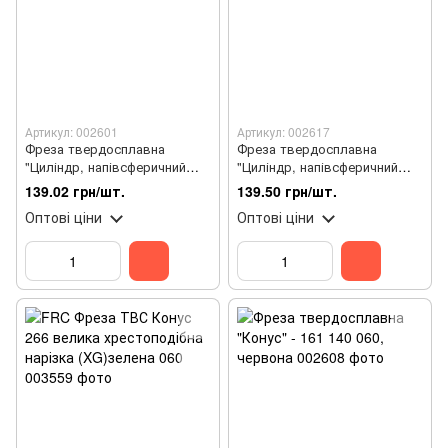
Артикул: 002601
Артикул: 002617
Фреза твердосплавна
Фреза твердосплавна
"Циліндр, напівсферичний
"Циліндр, напівсферичний
кінець" - 144 190 023
кінець" - 274 140 050, червона
139.02 грн/шт.
139.50 грн/шт.
Оптові ціни
Оптові ціни