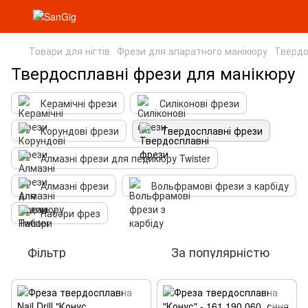
Товари для нігтів
Фрези для апаратного манікюру
Твердо
Твердосплавні фрези для манікюру
Керамічні фрези
Силіконові фрези
Корундові фрези
Твердосплавні фрези
Алмазні фрези для педикюру Twister
Алмазні фрези
Вольфрамові фрези з карбіду
Набори фрез
Фільтр
За популярністю