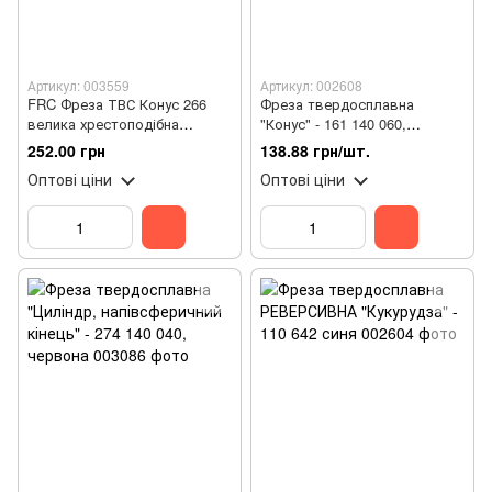
Артикул: 003559
Артикул: 002608
FRC Фреза ТВС Конус 266
Фреза твердосплавна
велика хрестоподібна
"Конус" - 161 140 060,
нарізка (XG)зелена 060
червона
252.00 грн
138.88 грн/шт.
Оптові ціни
Оптові ціни