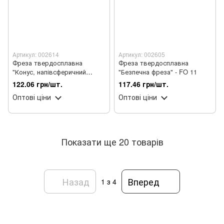
Артикул: 002614
Артикул: 002605
Фреза твердосплавна
Фреза твердосплавна
"Конус, напівсферичний
"Безпечна фреза" - FO 11
кінець" - 274 175 050 синя
122.06 грн/шт.
117.46 грн/шт.
Оптові ціни
Оптові ціни
Показати ще 20 товарів
Назад
Вперед
1
з 4