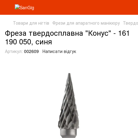
Товари для нігтів
Фрези для апаратного манікюру
Твердо
Фреза твердосплавна "Конус" - 161
190 050, синя
Артикул:
002609
Написати відгук