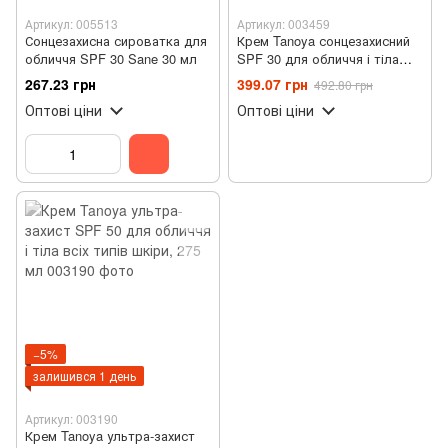
Артикул: 005513
Артикул: 003459
Сонцезахисна сироватка для
Крем Tanoya сонцезахисний
обличчя SPF 30 Sane 30 мл
SPF 30 для обличчя і тіла
всіх типів шкіри, 100 мл
267.23 грн
399.07 грн
492.80 грн
Оптові ціни
Оптові ціни
−5%
залишився 1 день
Артикул: 003190
Крем Tanoya ультра-захист