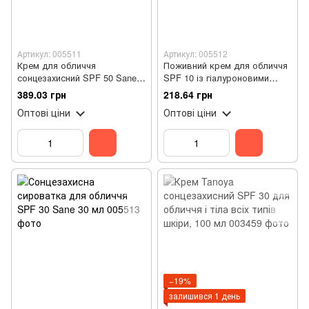
Артикул: 005511
Артикул: 005512
Крем для обличчя
Поживний крем для обличчя
сонцезахисний SPF 50 Sane
SPF 10 із гіалуроновими
40 мл
кислотами 40 мл
389.03 грн
218.64 грн
Оптові ціни
Оптові ціни
−19%
залишився 1 день