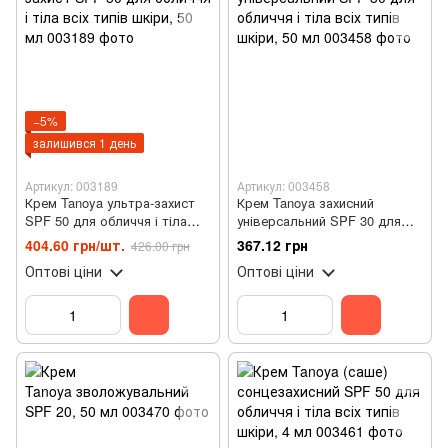
−5%
залишився 1 день
Артикул: 003189
Артикул: 003458
Крем Tanoya ультра-захист
Крем Tanoya захисний
SPF 50 для обличчя і тіла
універсальний SPF 30 для
всіх типів шкіри, 50 мл
обличчя і тіла всіх типів
404.60 грн/шт.
367.12 грн
426.00 грн
шкіри, 50 мл
Оптові ціни
Оптові ціни