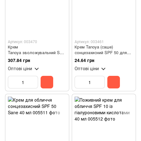
Артикул: 003470
Артикул: 003461
Крем
Крем Tanoya (саше)
Tanoya зволожувальний SPF
сонцезахисний SPF 50 для
20, 50 мл
обличчя і тіла всіх типів
307.84 грн
24.64 грн
шкіри, 4 мл
Оптові ціни
Оптові ціни