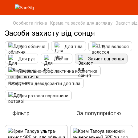
Особиста гігієна
Крема та засоби для догляду
Захист ві
Засоби захисту від сонця
Для обличчя
Для тіла
Для волосся
Для рук
Для ніг
Захист від сонця
Лікувально-профілактична косметика
Парфуми та дезодоранти для тіла
Для ротової порожнини
Фільтр
За популярністю