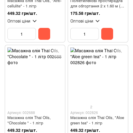
Масажна олія Thai Oils, "Anti-
Поліетиленові простирадла
cellulite" - 1 літр
для обгортання 2 х 1.60 м (20
шт)
449.32 грн/шт.
175.58 грн/шт.
Оптові ціни
Оптові ціни
2
Артикул: 002688
Артикул: 002826
Масажна олія Thai Oils,
Масажна олія Thai Oils, "Aloe
"Chocolate " - 1 літр
green tea" - 1 літр
449.32 грн/шт.
449.32 грн/шт.