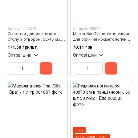
1
Артикул: 003376
Артикул: 005070
Серветки для масажного
Маска SanGig поліетиленова
столу з отвором, 35х40 см,
для обличчя косметологічна
50 шт
Біла (100шт/уп)
171.58 грн/шт.
70.11 грн
Оптові ціни
Оптові ціни
−3%
залишився 1 день