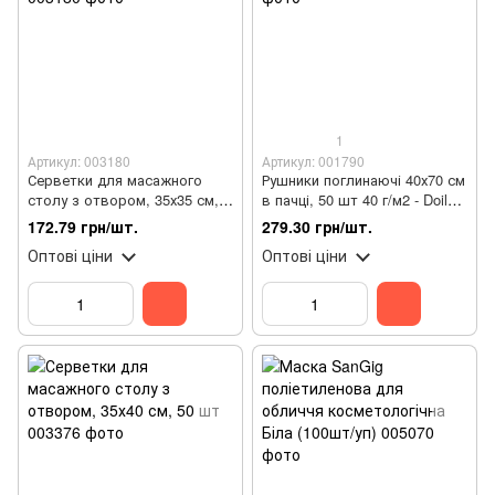
1
Артикул: 003180
Артикул: 001790
Серветки для масажного
Рушники поглинаючі 40х70 см
столу з отвором, 35х35 см,
в пачці, 50 шт 40 г/м2 - Doily
50 шт
(сітка)
172.79 грн/шт.
279.30 грн/шт.
Оптові ціни
Оптові ціни