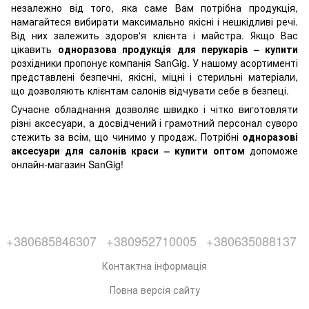
незалежно від того, яка саме Вам потрібна продукція,
намагайтеся вибирати максимально якісні і нешкідливі речі.
Від них залежить здоров'я клієнта і майстра. Якщо Вас
цікавить
одноразова продукція для перукарів – купити
розхідники пропонує компанія SanGig. У нашому асортименті
представлені безпечні, якісні, міцні і стерильні матеріали,
що дозволяють клієнтам салонів відчувати себе в безпеці.
Сучасне обладнання дозволяє швидко і чітко виготовляти
різні аксесуари, а досвідчений і грамотний персонал суворо
стежить за всім, що чинимо у продаж. Потрібні
одноразові
аксесуари для салонів краси – купити оптом
допоможе
онлайн-магазин SanGig!
+380685846307
+380952710005
+380635088137
Контактна інформація
Повна версія сайту