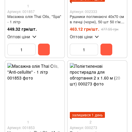
1
Артикул: 001857
Артикул: 002333
Масажна олія Thai Oils, "Spa"
Рушники поглинаючі 40х70 см
- 1 літр
в пачці (чорні), 50 шт 50 г/м2
- Etto
449.32 грн/шт.
463.12 грн/шт.
477.55 грн
Оптові ціни
Оптові ціни
залишився 1 день
1
2
Артикул: 001853
Артикул: 000273