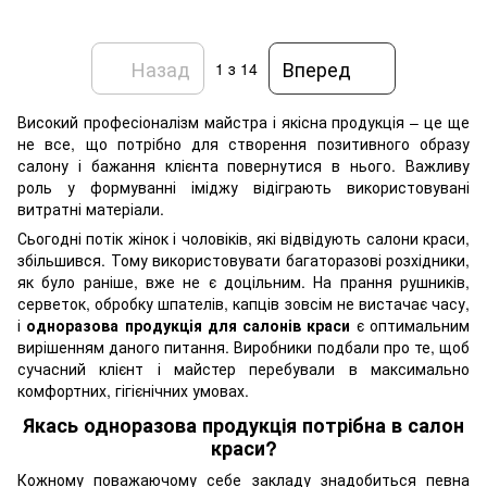
Назад
Вперед
1
з 14
Високий професіоналізм майстра і якісна продукція – це ще
не все, що потрібно для створення позитивного образу
салону і бажання клієнта повернутися в нього. Важливу
роль у формуванні іміджу відіграють використовувані
витратні матеріали.
Сьогодні потік жінок і чоловіків, які відвідують салони краси,
збільшився. Тому використовувати багаторазові розхідники,
як було раніше, вже не є доцільним. На прання рушників,
серветок, обробку шпателів, капців зовсім не вистачає часу,
і
одноразова продукція для салонів краси
є оптимальним
вирішенням даного питання. Виробники подбали про те, щоб
сучасний клієнт і майстер перебували в максимально
комфортних, гігієнічних умовах.
Якась одноразова продукція потрібна в салон
краси?
Кожному поважаючому себе закладу знадобиться певна