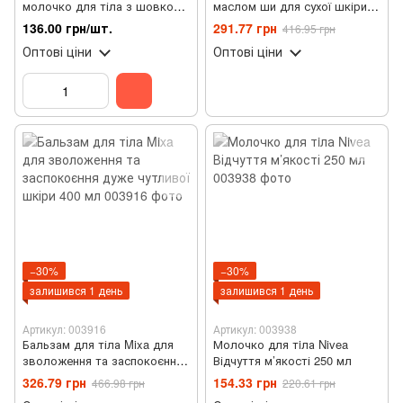
молочко для тіла з шовком
маслом ши для сухої шкіри
(мімоза)
тіла 400 мл
136.00 грн/шт.
291.77 грн
416.95 грн
Оптові ціни
Оптові ціни
−30%
−30%
залишився 1 день
залишився 1 день
Артикул: 003916
Артикул: 003938
Бальзам для тіла Mixa для
Молочко для тiла Nivea
зволоження та заспокоєння
Відчуття м’якості 250 мл
дуже чутливої шкіри 400 мл
326.79 грн
154.33 грн
466.98 грн
220.61 грн