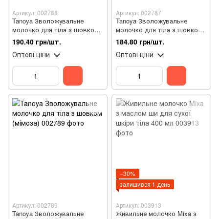
Артикул: 002788
Артикул: 002787
Tanoya Зволожувальне
Tanoya Зволожувальне
молочко для тіла з шовком
молочко для тіла з шовком
(тропік)
(вербена)
190.40 грн/шт.
184.80 грн/шт.
Оптові ціни
Оптові ціни
−30%
залишився 1 день
Артикул: 002789
Артикул: 003913
Tanoya Зволожувальне
Живильне молочко Mixa з