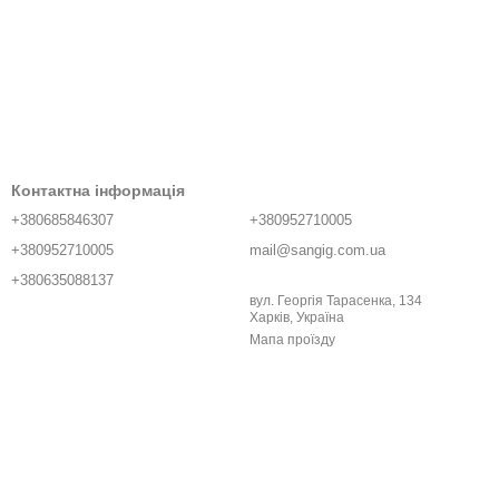
Контактна інформація
+380685846307
+380952710005
+380952710005
mail@sangig.com.ua
+380635088137
вул. Георгія Тарасенка, 134
Харків, Україна
Мапа проїзду