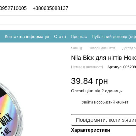
0952710005
+380635088137
Контактна інформація
Статті
Про нас
Публічний договір (о
SanGig
Товари для нігтів
Догляд з
Nila Віск для нігтів Но
Немає в наявності
Артикул: 005209
39.84 грн
Оптові ціни від 2 одиниць
Увійти
в особистий кабінет
%
Повідомити, коли з'яви
Характеристики