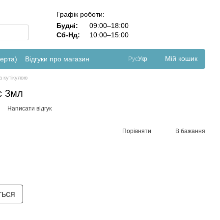
Графік роботи:
Будні:
09:00–18:00
Сб-Нд:
10:00–15:00
Мій кошик
ферта)
Відгуки про магазин
Рус
Укр
а кутікулою
кс 3мл
Написати відгук
Порівняти
В бажання
ться