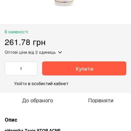
В наявності
261.78 грн
Оптові ціни
від 2 одиниць
Купити
Увійти
в особистий кабінет
%
До обраного
Порівняти
Опис
pHarmika Тонік STOP ACNE