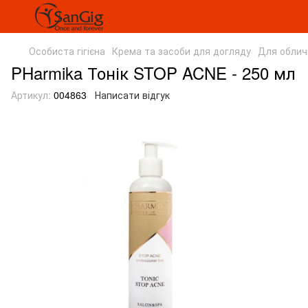
Особиста гігієна
Крема та засоби для догляду
Для облич
PHarmika Тонік STOP ACNE - 250 мл
Артикул:
004863
Написати відгук