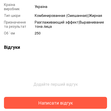
Країна
Україна
виробник
Тип шкіри
Комбинированная (Смешанная)|Жирная
Призначення
Разглаживающий эффект|Выравнивание
та результат
тона лица
Об `єм
250
Відгуки
Додайте перший відгук
Написати відгук