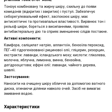
Тонізує комбіновану та жирну шкіру, схильну до появи
комедонів (відкритих і закритих) і пустул. Забезпечує
себорегулювальний ефект, заспокоює шкіру, має
антисептичні та протизапальні властивості. Вирівнює тон і
рельєф шкіри, бореться з висипаннями, проявляє
антибактеріальну дію та сприяє зменшенню слідів постакне.
Активні компоненти:
Камфора, саліцилат натрію, аллантоїн, бензоїла пероксид,
ПЕГ–40 гідрогенізованої рицинової олії, гліцерин, резорцин,
екстракти: лаванди, ісландського моху; кислоти: гліколева,
молочна, яблучна, лимонна, винна, бензойна,
дегідрооцетова; ефірні олії: лаванди, чайного дерева,
шавлії.
Застосування:
Наносити на очищену шкіру обличчя за допомогою ватного
диска, огинаючи ділянки навколо очей. Засіб не вимагає
змивання водою.
Характеристики