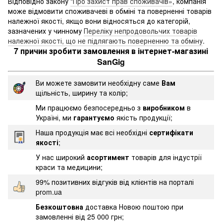
Відповідно закону
"Про захист прав споживачів»
, компанія
може відмовити споживачеві в обміні та поверненні товарів
належної якості, якщо вони відносяться до категорій,
зазначених у чинному
Переліку непродовольчих товарів
належної якості, що не підлягають поверненню та обміну
.
7 причин зробити замовлення в інтернет-магазині
SanGig
Ви можете замовити необхідну саме
Вам
щільність, ширину та колір;
Ми працюємо безпосередньо з
виробником
в
Україні, ми
гарантуємо
якість продукції;
Наша продукція має всі необхідні
сертифікати
якості
;
У нас широкий
асортимент
товарів для індустрії
краси та медицини;
99% позитивних відгуків від клієнтів на порталі
prom.ua
Безкоштовна
доставка Новою поштою при
замовленні від 25 000 грн;