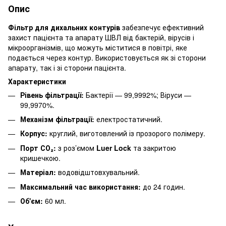
Опис
Фільтр для дихальних контурів
забезпечує ефективний
захист пацієнта та апарату ШВЛ від бактерій, вірусів і
мікроорганізмів, що можуть міститися в повітрі, яке
подається через контур. Використовується як зі сторони
апарату, так і зі сторони пацієнта.
Характеристики
Рівень фільтрації:
Бактерії — 99,9992%; Віруси —
99,9970%.
Механізм фільтрації:
електростатичний.
Корпус:
круглий, виготовлений із прозорого полімеру.
Порт СО₂:
з роз’ємом
Luer Lock
та закритою
кришечкою.
Матеріал:
водовідштовхувальний.
Максимальний час використання:
до 24 годин.
Об'єм:
60 мл.