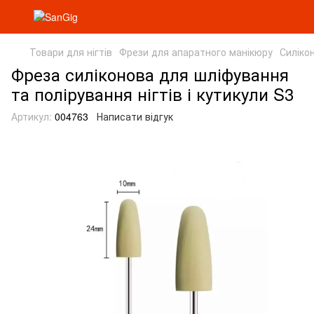
Товари для нігтів
Фрези для апаратного манікюру
Силіко
Фреза силіконова для шліфування
та полірування нігтів і кутикули S3
Артикул:
004763
Написати відгук