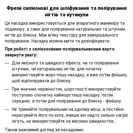
Фрези силіконові для шліфування та полірування
нігтів та кутикули
Ця насадка використовується для апаратного манікюру та
педикюру, а саме для полірування натуральних та штучних
нігтів до блиску. Має м'яку текстуру для завершального
полірування. Насадку можна мити та дезінфікувати.
При роботі з силіконовими полірувальниками варто
звернути увагу:
Для якісного та швидкого ефекту, чи то полірування
штучних, чи натуральних нігтів, для початку
використовуйте жорсткішу насадку, а вже потім фінішну,
щоб відполірувати до блиску.
При значних нерівностях, шорсткості використовуйте
поступово спочатку найжорсткішу насадку, потім
середню, а потім для полірування до блиску - фінішну.
Не тримайте полірувальник на одному місці, а постійно
пересувайте його по колу, інакше він надто сильно нагріє
ніготь, не використовуйте на високих швидкостях.
Також важливий догляд за насадками: