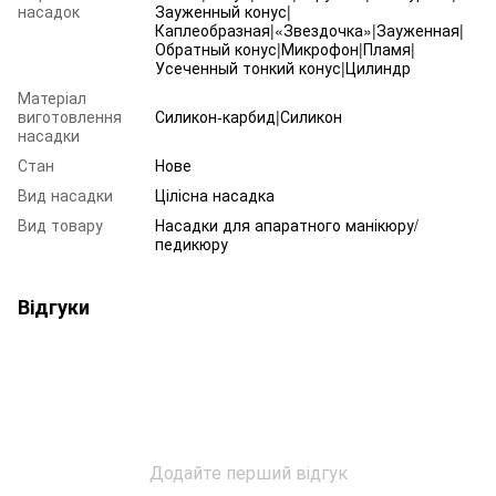
насадок
Зауженный конус|
Каплеобразная|«Звездочка»|Зауженная|
Обратный конус|Микрофон|Пламя|
Усеченный тонкий конус|Цилиндр
Матеріал
виготовлення
Силикон-карбид|Силикон
насадки
Стан
Нове
Вид насадки
Цілісна насадка
Вид товару
Насадки для апаратного манікюру/
педикюру
Відгуки
Додайте перший відгук