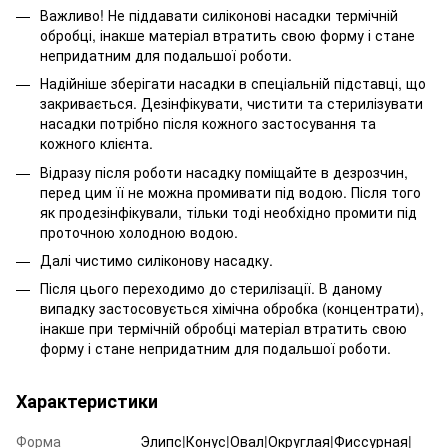
Важливо! Не піддавати силіконові насадки термічній
обробці, інакше матеріал втратить свою форму і стане
непридатним для подальшої роботи.
Надійніше зберігати насадки в спеціальній підставці, що
закривається. Дезінфікувати, чистити та стерилізувати
насадки потрібно після кожного застосування та
кожного клієнта.
Відразу після роботи насадку поміщайте в дезрозчин,
перед цим її не можна промивати під водою. Після того
як продезінфікували, тільки тоді необхідно промити під
проточною холодною водою.
Далі чистимо силіконову насадку.
Після цього переходимо до стерилізації. В даному
випадку застосовується хімічна обробка (концентрати),
інакше при термічній обробці матеріал втратить свою
форму і стане непридатним для подальшої роботи.
Характеристики
Форма
Элипс|Конус|Овал|Округлая|Фиссурная|