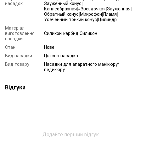
насадок
Зауженный конус|
Каплеобразная|«Звездочка»|Зауженная|
Обратный конус|Микрофон|Пламя|
Усеченный тонкий конус|Цилиндр
Матеріал
виготовлення
Силикон-карбид|Силикон
насадки
Стан
Нове
Вид насадки
Цілісна насадка
Вид товару
Насадки для апаратного манікюру/
педикюру
Відгуки
Додайте перший відгук