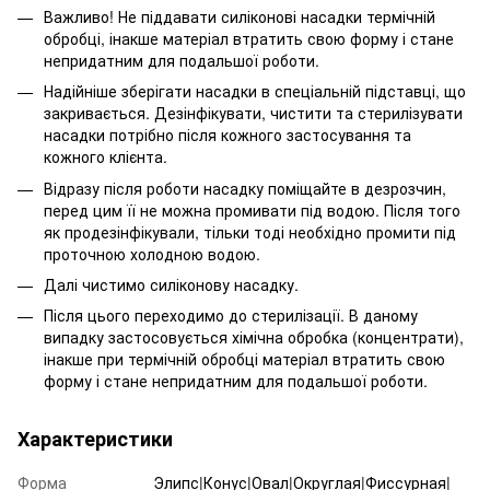
Важливо! Не піддавати силіконові насадки термічній
обробці, інакше матеріал втратить свою форму і стане
непридатним для подальшої роботи.
Надійніше зберігати насадки в спеціальній підставці, що
закривається. Дезінфікувати, чистити та стерилізувати
насадки потрібно після кожного застосування та
кожного клієнта.
Відразу після роботи насадку поміщайте в дезрозчин,
перед цим її не можна промивати під водою. Після того
як продезінфікували, тільки тоді необхідно промити під
проточною холодною водою.
Далі чистимо силіконову насадку.
Після цього переходимо до стерилізації. В даному
випадку застосовується хімічна обробка (концентрати),
інакше при термічній обробці матеріал втратить свою
форму і стане непридатним для подальшої роботи.
Характеристики
Форма
Элипс|Конус|Овал|Округлая|Фиссурная|