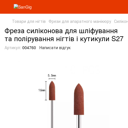
Товари для нігтів
Фрези для апаратного манікюру
Силіко
Фреза силіконова для шліфування
та полірування нігтів і кутикули S27
Артикул:
004760
Написати відгук