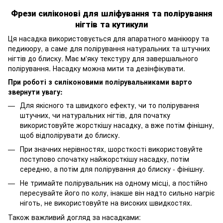
Фрези силіконові для шліфування та полірування
нігтів та кутикули
Ця насадка використовується для апаратного манікюру та
педикюру, а саме для полірування натуральних та штучних
нігтів до блиску. Має м'яку текстуру для завершального
полірування. Насадку можна мити та дезінфікувати.
При роботі з силіконовими полірувальниками варто
звернути увагу:
Для якісного та швидкого ефекту, чи то полірування
штучних, чи натуральних нігтів, для початку
використовуйте жорсткішу насадку, а вже потім фінішну,
щоб відполірувати до блиску.
При значних нерівностях, шорсткості використовуйте
поступово спочатку найжорсткішу насадку, потім
середню, а потім для полірування до блиску - фінішну.
Не тримайте полірувальник на одному місці, а постійно
пересувайте його по колу, інакше він надто сильно нагріє
ніготь, не використовуйте на високих швидкостях.
Також важливий догляд за насадками: