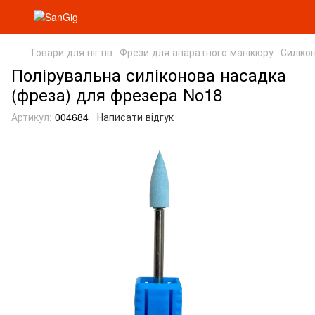
Товари для нігтів
Фрези для апаратного манікюру
Силіко
Полірувальна силіконова насадка
(фреза) для фрезера No18
Артикул:
004684
Написати відгук