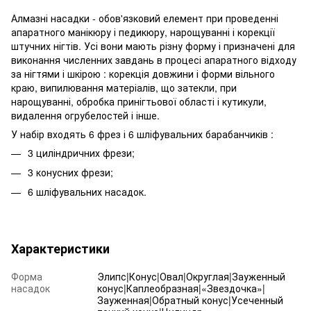
Алмазні насадки - обов'язковий елемент при проведенні
апаратного манікюру і педикюру, нарощуванні і корекції
штучних нігтів. Усі вони мають різну форму і призначені для
виконання численних завдань в процесі апаратного відходу
за нігтями і шкірою : корекція довжини і форми вільного
краю, випилювання матеріалів, що затекли, при
нарощуванні, обробка принігтьової області і кутикули,
видалення огрубелостей і інше.
У набір входять 6 фрез і 6 шліфувальних барабанчиків :
3 циліндричних фрези;
3 конусних фрези;
6 шліфувальних насадок.
Характеристики
Форма
Элипс|Конус|Овал|Округлая|Зауженный
насадок
конус|Каплеобразная|«Звездочка»|
Зауженная|Обратный конус|Усеченный