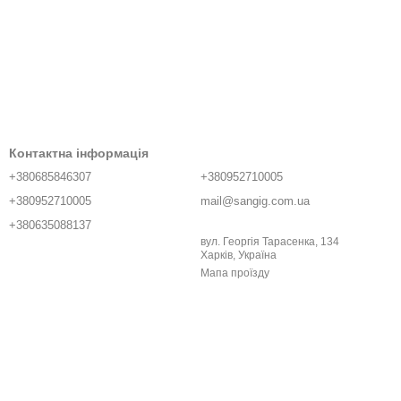
Контактна інформація
+380685846307
+380952710005
+380952710005
mail@sangig.com.ua
+380635088137
вул. Георгія Тарасенка, 134
Харків, Україна
Мапа проїзду