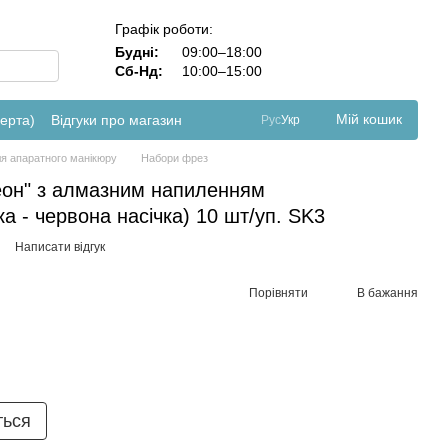
Графік роботи:
Будні:
09:00–18:00
Сб-Нд:
10:00–15:00
Мій кошик
ферта)
Відгуки про магазин
Рус
Укр
я апаратного манікюру
Набори фрез
еон" з алмазним напиленням
а - червона насічка) 10 шт/уп. SK3
Написати відгук
Порівняти
В бажання
ться