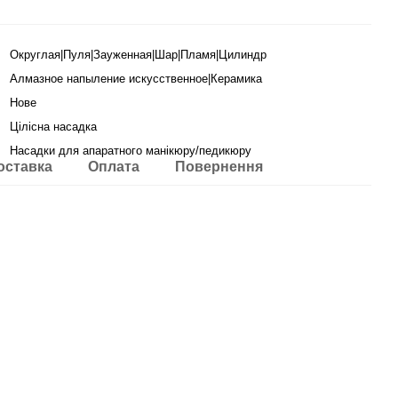
Округлая|Пуля|Зауженная|Шар|Пламя|Цилиндр
Алмазное напыление искусственное|Керамика
Нове
Цілісна насадка
Насадки для апаратного манікюру/педикюру
оставка
Оплата
Повернення