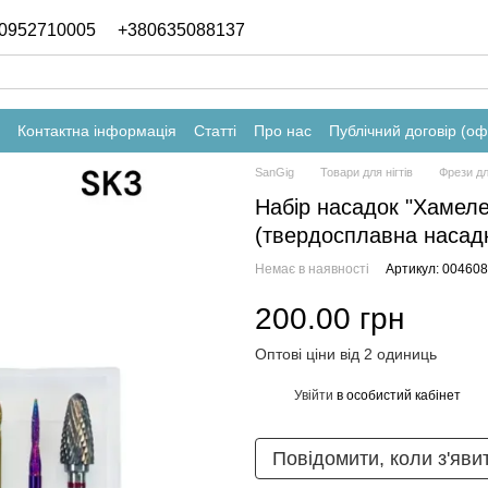
0952710005
+380635088137
Контактна інформація
Статті
Про нас
Публічний договір (о
SanGig
Товари для нігтів
Фрези дл
Набір насадок "Хамел
(твердосплавна насадк
Немає в наявності
Артикул: 004608
200.00 грн
Оптові ціни від 2 одиниць
Увійти
в особистий кабінет
%
Повідомити, коли з'яви