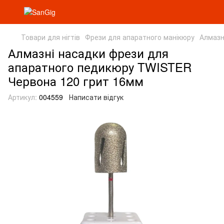
Товари для нігтів
Фрези для апаратного манікюру
Алмазн
Алмазні насадки фрези для
апаратного педикюру TWISTER
Червона 120 грит 16мм
Артикул:
004559
Написати відгук