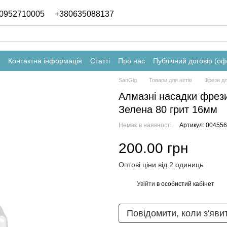
0952710005
+380635088137
Контактна інформація
Статті
Про нас
Публічний договір (о
SanGig
Товари для нігтів
Фрези дл
Алмазні насадки фрез
Зелена 80 грит 16мм
Немає в наявності
Артикул: 004556
200.00 грн
Оптові ціни від 2 одиниць
Увійти
в особистий кабінет
%
Повідомити, коли з'яви