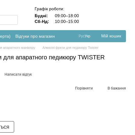
Графік роботи:
Будні:
09:00–18:00
Сб-Нд:
10:00–15:00
Мій кошик
ферта)
Відгуки про магазин
Рус
Укр
я апаратного манікюру
Алмазні фрези для педикюру Twister
и для апаратного педикюру TWISTER
Написати відгук
Порівняти
В бажання
ться