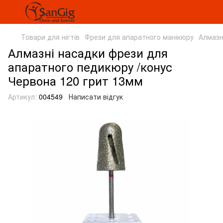
Товари для нігтів
Фрези для апаратного манікюру
Алмазн
Алмазні насадки фрези для
апаратного педикюру /конус
Червона 120 грит 13мм
Артикул:
004549
Написати відгук