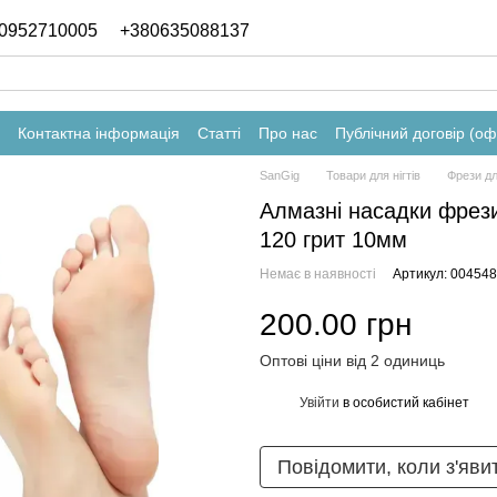
0952710005
+380635088137
Контактна інформація
Статті
Про нас
Публічний договір (о
SanGig
Товари для нігтів
Фрези дл
Алмазні насадки фрез
120 грит 10мм
Немає в наявності
Артикул: 004548
200.00 грн
Оптові ціни від 2 одиниць
Увійти
в особистий кабінет
%
Повідомити, коли з'яви