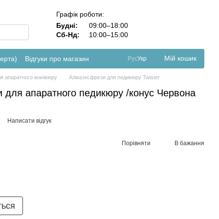
Графік роботи:
Будні:
09:00–18:00
Сб-Нд:
10:00–15:00
Мій кошик
ферта)
Відгуки про магазин
Рус
Укр
я апаратного манікюру
Алмазні фрези для педикюру Twister
и для апаратного педикюру /конус Червона
Написати відгук
Порівняти
В бажання
ться