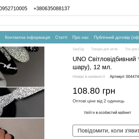
0952710005
+380635088137
Контактна інформація
Статті
Про нас
Публічний договір (о
SanGig
Товари для нігтів
Топ для н
UNO Світловідбивний т
шару), 12 мл.
Немає в наявності
Артикул: 004474
108.80 грн
Оптові ціни від 2 одиниць
Увійти
в особистий кабінет
%
Повідомити, коли з'яви