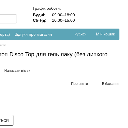
Графік роботи:
Будні:
09:00–18:00
Сб-Нд:
10:00–15:00
Мій кошик
ферта)
Відгуки про магазин
Рус
Укр
ігтів
оп Disco Top для гель лаку (без липкого
Написати відгук
Порівняти
В бажання
ться