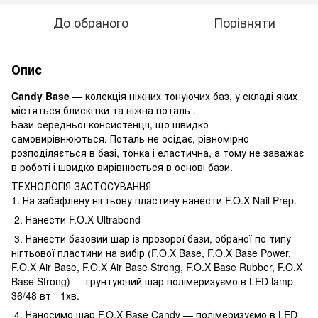
До обраного
Порівняти
Опис
Candy Base
— колекція ніжних тонуючих баз, у складі яких
містяться блискітки та ніжна поталь .
Бази середньої консистенції, що швидко
самовирівнюються. Поталь не осідає, рівномірно
розподіляється в базі, тонка і еластична, а тому не заважає
в роботі і швидко вирівнюється в основі бази.
ТЕХНОЛОГІЯ ЗАСТОСУВАННЯ
1. На забафлену нігтьову пластину нанести F.O.X Nail Prep.
2. Нанести F.O.X Ultrabond
3. Нанести базовий шар із прозорої бази, обраної по типу
нігтьової пластини на вибір (F.O.X Base, F.O.X Base Power,
F.O.X Air Base, F.O.X Air Base Strong, F.O.X Base Rubber, F.O.X
Base Strong) — грунтуючий шар полімеризуємо в LED lamp
36/48 вт - 1хв.
4. Наносимо шар F.O.X Base Candy — полімеризуємо в LED