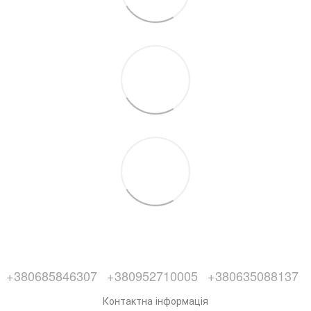
+380685846307
+380952710005
+380635088137
Контактна інформація