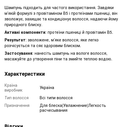
Шампунь підходить для частого використання. Завдяки
м’якій формулі з провітаміном В5 і протеїнами пшениці, він
зволожує, захищає та кондиціонує волосся, надаючи йому
природного блиску.
Активні компоненти
: протеїни пшениці й провітамін В5.
Результат
: зволожене, м’яке волосся, яке легко
розчісується та сяє здоровим блиском.
Застосування
: нанесіть шампунь на вологе волосся,
масажуйте до утворення піни та змийте теплою водою.
Характеристики
Країна
Україна
виробник
Тип волосся
Всі типи волосся
Призначення
Для блеска|Увлажнение|Легкость
расчесывания
Відгуки