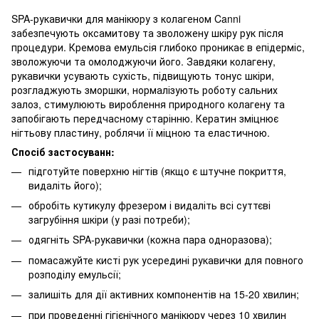
SPA-рукавички для манікюру з колагеном Canni
забезпечують оксамитову та зволожену шкіру рук після
процедури. Кремова емульсія глибоко проникає в епідерміс,
зволожуючи та омолоджуючи його. Завдяки колагену,
рукавички усувають сухість, підвищують тонус шкіри,
розгладжують зморшки, нормалізують роботу сальних
залоз, стимулюють вироблення природного колагену та
запобігають передчасному старінню. Кератин зміцнює
нігтьову пластину, роблячи її міцною та еластичною.
Спосіб застосуванн:
підготуйте поверхню нігтів (якщо є штучне покриття,
видаліть його);
обробіть кутикулу фрезером і видаліть всі суттєві
загрубіння шкіри (у разі потреби);
одягніть SPA-рукавички (кожна пара одноразова);
помасажуйте кисті рук усередині рукавички для повного
розподілу емульсії;
залишіть для дії активних компонентів на 15-20 хвилин;
при проведенні гігієнічного манікюру через 10 хвилин