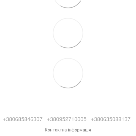
+380685846307
+380952710005
+380635088137
Контактна інформація