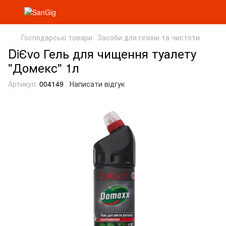
Господарські товари
Засоби для гігієни та чистоти
DiЄvo Гель для чищення туалету
"Домекс" 1л
Артикул:
004149
Написати відгук