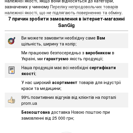
належної якості, якщо вони відносяться до категорій,
зазначених у чинному
Переліку непродовольчих товарів
належної якості, що не підлягають поверненню та обміну
.
7 причин зробити замовлення в інтернет-магазині
SanGig
Ви можете замовити необхідну саме
Вам
щільність, ширину та колір;
Ми працюємо безпосередньо з
виробником
в
Україні, ми
гарантуємо
якість продукції;
Наша продукція має всі необхідні
сертифікати
якості
;
У нас широкий
асортимент
товарів для індустрії
краси та медицини;
99% позитивних відгуків від клієнтів на порталі
prom.ua
Безкоштовна
доставка Новою поштою при
замовленні від 25 000 грн;