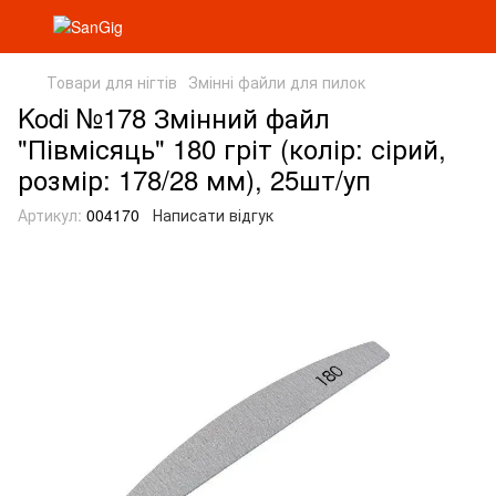
Товари для нігтів
Змінні файли для пилок
Kodi №178 Змінний файл
"Півмісяць" 180 гріт (колір: сірий,
розмір: 178/28 мм), 25шт/уп
Артикул:
004170
Написати відгук