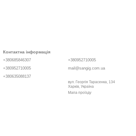
Контактна інформація
+380685846307
+380952710005
+380952710005
mail@sangig.com.ua
+380635088137
вул. Георгія Тарасенка, 134
Харків, Україна
Мапа проїзду