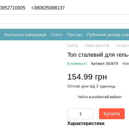
0952710005
+380635088137
Контактна інформація
Статті
Про нас
Публічний договір (о
SanGig
Товари для нігтів
Топ для н
Топ сталевий для гель-
В наявності
Артикул: 003879
Нап
154.99 грн
Оптові ціни від 2 одиниць
Увійти
в особистий кабінет
%
Купити
Характеристики