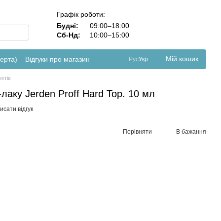
Графік роботи:
Будні:
09:00–18:00
Сб-Нд:
10:00–15:00
Мій кошик
ферта)
Відгуки про магазин
Рус
Укр
ігтів
лаку Jerden Proff Hard Top. 10 мл
исати відгук
Порівняти
В бажання