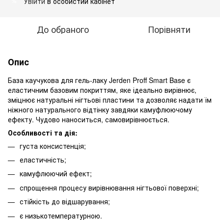
Увійти
в особистий кабінет
%
До обраного
Порівняти
Опис
База каучукова для гель-лаку Jerden Proff Smart Base є
еластичним базовим покриттям, яке ідеально вирівнює,
зміцнює натуральні нігтьові пластини та дозволяє надати їм
ніжного натурального відтінку завдяки камуфлюючому
ефекту. Чудово наноситься, самовирівнюється.
Особливості та дія:
густа консистенція;
еластичність;
камуфлюючий ефект;
спрощення процесу вирівнювання нігтьової поверхні;
стійкість до відшарування;
є низькотемпературною.