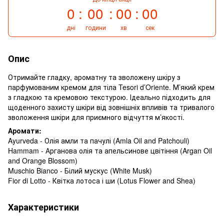
0
00
00
00
дні
години
хв
сек
Опис
Отримайте гладку, ароматну та зволожену шкіру з
парфумованим кремом для тіла Tesori d’Oriente. М’який крем
з гладкою та кремовою текстурою. Ідеально підходить для
щоденного захисту шкіри від зовнішніх впливів та тривалого
зволоження шкіри для приємного відчуття м’якості.
Аромати:
Ayurveda - Олія амли та пачулі (Amla Oil and Patchouli)
Hammam - Арганова олія та апельсинове цвітіння (Argan Oil
and Orange Blossom)
Muschio Bianco - Білий мускус (White Musk)
Fior di Lotto - Квітка лотоса і ши (Lotus Flower and Shea)
Характеристики