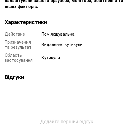
налаштувань вашого браузера, монітора, освітлення та
інших факторів.
Характеристики
Действие
Пом'якшувальна
Призначення
Видалення кутикули
та результат
Область
Кутикули
застосування
Відгуки
Додайте перший відгук