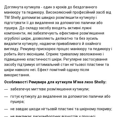
Доглянута кутикула - один з кроків до бездоганного
манікюру та педикюру. Високоякісний професійний засіб від
TM Shelly допомагає швидко розм'якшити кутикулу і
підготувати її до видалення за допомогою палички або
пушера. До складу засобу входять активні лужні
компоненти, які забезпечують ефективне розм'якшення
огрубілої шкіри, дозволяють делікатно та без зусиль
видалити кутикулу, надаючи привабливого й охайного
вигляду. Ремувер прискорює процес манікюру та педикюру і
робить його якіснішим. Сприяє тривалому зволоженню і
підвищенню еластичності шкіри. Регулярне застосування
засобу підтримує оптимальний стан нігтьової пластини та
шкіри навколо неї. Ефект помітний одразу після
використання.
Особливості Ремувера для кутикули М'яке лезо Shelly:
забезпечує миттєве розм'якшення кутикули;
готує кутикулу до видалення за допомогою палички або
пушера;
не завдає шкоди нігтьовій пластині та шкірному покриву;
не викликає дискомфортних відчуттів у процесі