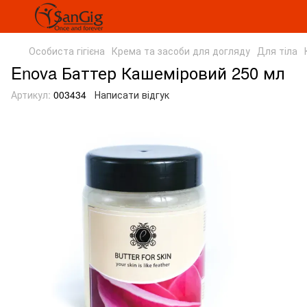
Особиста гігієна
Крема та засоби для догляду
Для тіла
Enova Баттер Кашеміровий 250 мл
Артикул:
003434
Написати відгук