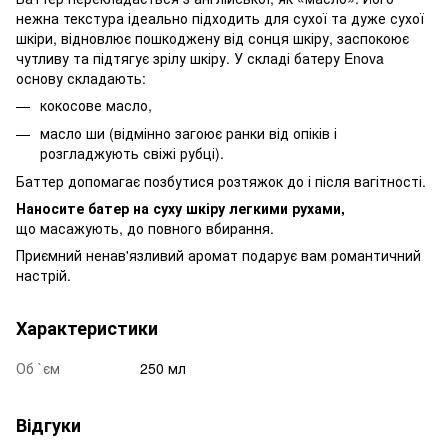
нежна текстура ідеально підходить для сухої та дуже сухої
шкіри, відновлює пошкоджену від сонця шкіру, заспокоює
чутливу та підтягує зрілу шкіру. У складі батеру Enova
основу складають:
кокосове масло,
масло ши (відмінно загоює ранки від опіків і
розгладжують свіжі рубці).
Баттер допомагає позбутися розтяжок до і після вагітності.
Наносите батер на суху шкіру легкими рухами,
що масажують, до повного вбирання.
Приємний ненав'язливий аромат подарує вам романтичний
настрій.
Характеристики
Об `єм
250 мл
Відгуки