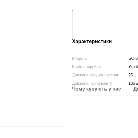
Характеристики
Модель
SQ-3
Країна виробник
Укра
Довжина ріжучої частини
25 ±
Довжина інструменту
105 
Чому купують у нас
Д