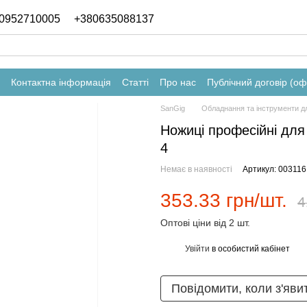
0952710005
+380635088137
Контактна інформація
Статті
Про нас
Публічний договір (о
SanGig
Обладнання та інструменти д
Ножиці професійні для
4
Немає в наявності
Артикул: 003116
353.33 грн/шт.
4
Оптові ціни від 2 шт.
Увійти
в особистий кабінет
%
Повідомити, коли з'яви