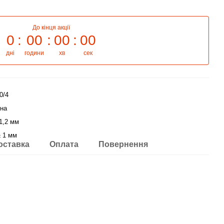
До кінця акції
0
00
00
00
дні
години
хв
сек
0/4
їна
 1,2 мм
± 1 мм
оставка
Оплата
Повернення