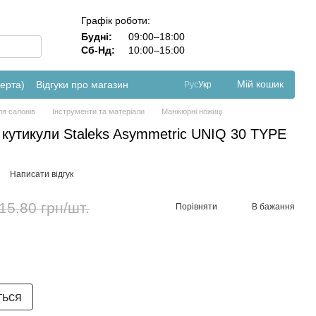
Графік роботи:
Будні:
09:00–18:00
Сб-Нд:
10:00–15:00
Мій кошик
ферта)
Відгуки про магазин
Рус
Укр
ля салонів
Інструменти та матеріали
Манікюрні ножиці
 кутикули Staleks Asymmetric UNIQ 30 TYPE
Написати відгук
15.80 грн/шт.
Порівняти
В бажання
ться