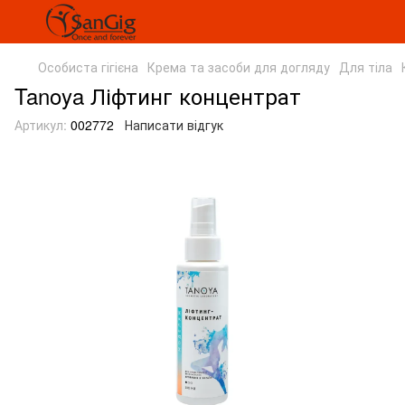
Особиста гігієна
Крема та засоби для догляду
Для тіла
Tanoya Ліфтинг концентрат
Артикул:
002772
Написати відгук