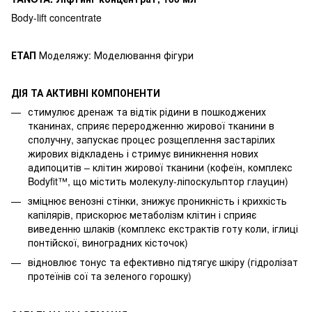
Body-lift concentrate
ЕТАП
Моделяжу: Моделювання фігури
ДІЯ ТА АКТИВНІ КОМПОНЕНТИ
стимулює дренаж та відтік рідини в пошкоджених
тканинах, сприяє переродженню жирової тканини в
сполучну, запускає процес розщеплення застарілих
жирових відкладень і стримує виникнення нових
адипоцитів – клітин жирової тканини (кофеїн, комплекс
Bodyfit™, що містить молекулу-ліпоскульптор глауцин)
зміцнює венозні стінки, знижує проникність і крихкість
капілярів, прискорює метаболізм клітин і сприяє
виведенню шлаків (комплекс екстрактів готу коли, іглиці
понтійскої, виноградних кісточок)
відновлює тонус та ефективно підтягує шкіру (гідролізат
протеїнів сої та зеленого горошку)