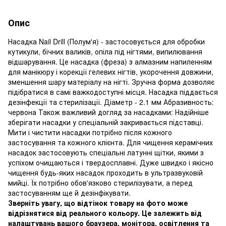
Опис
Насадка Nail Drill (Полум'я) - застосовується для обробки
кутикули, бічних валиків, опіла під нігтями, випилювання
відшарування. Це насадка (фреза) з алмазним напиленням
для манікюру і корекції гелевих нігтів, укорочення довжини,
зменшення шару матеріалу на нігті. Зручна форма дозволяє
підібратися в самі важкодоступні місця. Насадка піддається
дезінфекції та стерилізації. Діаметр - 2.1 мм Абразивность:
червона Також важливий догляд за насадками: Надійніше
зберігати насадки у спеціальній закривається підставці.
Мити і чистити насадки потрібно після кожного
застосування та кожного клієнта. Для чищення керамічних
насадок застосовують спеціальні латунні щітки, якими з
успіхом очищаються і твердосплавні. Дуже швидко і якісно
чищення будь-яких насадок проходить в ультразвуковій
мийці. Їх потрібно обов'язково стерилізувати, а перед
застосуванням ще й дезінфікувати.
Зверніть увагу, що відтінок товару на фото може
відрізнятися від реального кольору. Це залежить від
налаштувань вашого браузера, монітора, освітлення та