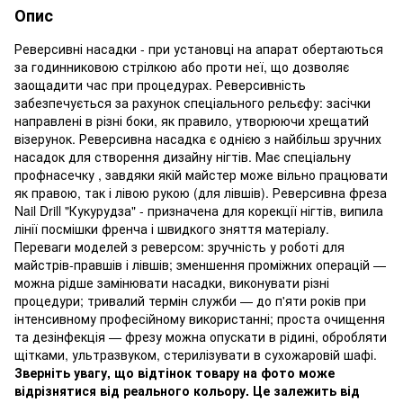
Опис
Реверсивні насадки - при установці на апарат обертаються
за годинниковою стрілкою або проти неї, що дозволяє
заощадити час при процедурах. Реверсивність
забезпечується за рахунок спеціального рельєфу: засічки
направлені в різні боки, як правило, утворюючи хрещатий
візерунок. Реверсивна насадка є однією з найбільш зручних
насадок для створення дизайну нігтів. Має спеціальну
профнасечку , завдяки якій майстер може вільно працювати
як правою, так і лівою рукою (для лівшів). Реверсивна фреза
Nail Drill "Кукурудза" - призначена для корекції нігтів, випила
лінії посмішки френча і швидкого зняття матеріалу.
Переваги моделей з реверсом: зручність у роботі для
майстрів-правшів і лівшів; зменшення проміжних операцій —
можна рідше замінювати насадки, виконувати різні
процедури; тривалий термін служби — до п'яти років при
інтенсивному професійному використанні; проста очищення
та дезінфекція — фрезу можна опускати в рідині, обробляти
щітками, ультразвуком, стерилізувати в сухожаровій шафі.
Зверніть увагу, що відтінок товару на фото може
відрізнятися від реального кольору. Це залежить від