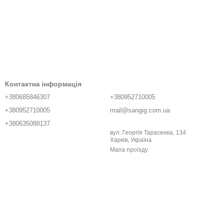
Контактна інформація
+380685846307
+380952710005
+380952710005
mail@sangig.com.ua
+380635088137
вул. Георгія Тарасенка, 134
Харків, Україна
Мапа проїзду