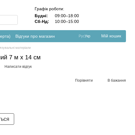
Графік роботи:
Будні:
09:00–18:00
Сб-Нд:
10:00–15:00
Мій кошик
ферта)
Відгуки про магазин
Рус
Укр
язувальні матеріали
ий 7 м х 14 см
Написати відгук
Порівняти
В бажання
ться