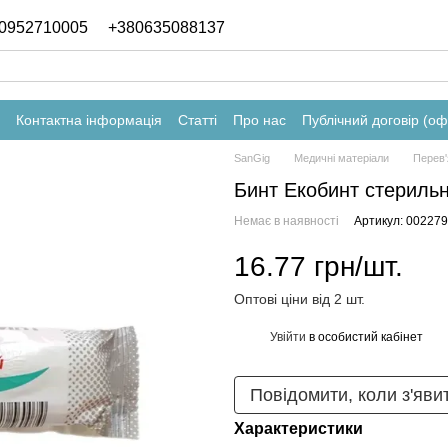
0952710005
+380635088137
Контактна інформація
Статті
Про нас
Публічний договір (о
SanGig
Медичні матеріали
Перев'
Бинт Екобинт стерильн
Немає в наявності
Артикул: 002279
16.77 грн/шт.
Оптові ціни від 2 шт.
Увійти
в особистий кабінет
%
Повідомити, коли з'яви
Характеристики