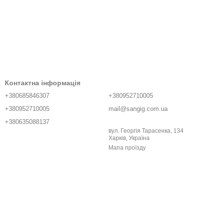
Контактна інформація
+380685846307
+380952710005
+380952710005
mail@sangig.com.ua
+380635088137
вул. Георгія Тарасенка, 134
Харків, Україна
Мапа проїзду