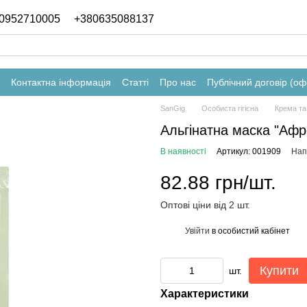
0952710005
+380635088137
Контактна інформація
Статті
Про нас
Публічний договір (о
SanGig
Особиста гігієна
Крема та
Альгінатна маска "Афро
В наявності
Артикул: 001909
Нап
82.88 грн/шт.
Оптові ціни від 2 шт.
Увійти
в особистий кабінет
%
Купити
шт.
Характеристики