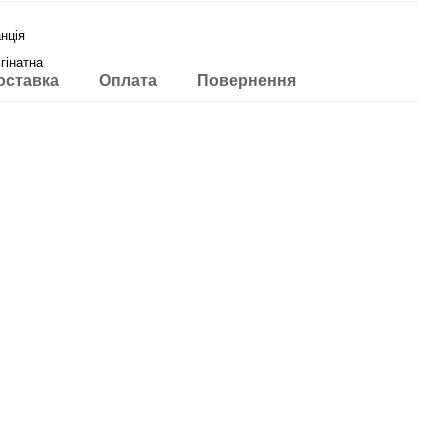
нція
гінатна
оставка
Оплата
Повернення