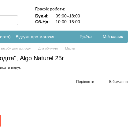
Графік роботи:
Будні:
09:00–18:00
Сб-Нд:
10:00–15:00
Мій кошик
ферта)
Відгуки про магазин
Рус
Укр
 засоби для догляду
Для обличчя
Маски
діта", Algo Naturel 25г
исати відгук
Порівняти
В бажання