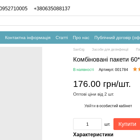
0952710005
+380635088137
Контактна інформація
Статті
Про нас
Публічний договір (о
SanGig
Засоби для дезінфекції
Па
Комбіновані пакети 60*
В наявності
Артикул: 001784
176.00 грн/шт.
Оптові ціни від 2 шт.
Увійти
в особистий кабінет
%
Купити
шт.
Характеристики