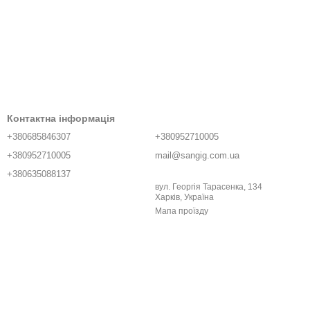
Контактна інформація
+380685846307
+380952710005
+380952710005
mail@sangig.com.ua
+380635088137
вул. Георгія Тарасенка, 134
Харків, Україна
Мапа проїзду