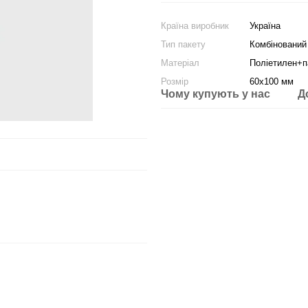
Країна виробник
Україна
Тип пакету
Комбінований
Матеріал
Поліетилен+п
Розмір
60х100 мм
Чому купують у нас
Д