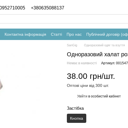
0952710005
+380635088137
Контактна інформація
Статті
Про нас
Публічний договір (о
SanGig
Одноразовий одяг та взуття
Одноразовий халат ро
Немає в наявності
Артикул: 001547
38.00 грн/шт.
Оптові ціни від 300 шт.
Увійти
в особистий кабінет
%
Застібка
Кнопка