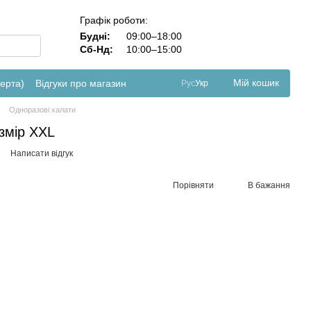
Графік роботи:
Будні:
09:00–18:00
Сб-Нд:
10:00–15:00
Мій кошик
ферта)
Відгуки про магазин
Рус
Укр
Одноразові халати
змір ХXL
Написати відгук
Порівняти
В бажання