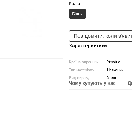
Колір
Білий
Повідомити, коли з'яви
Характеристики
Країна виробник
Україна
Тип матеріалу
Нетканий
Вид виробу
Халат
Чому купують у нас
Д