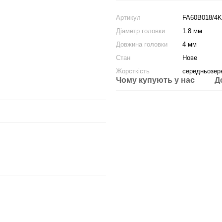
Артикул
FA60B018/4K
Діаметр головки
1.8 мм
Довжина головки
4 мм
Стан
Нове
Жорсткість
середньозер
Чому купують у нас
Д