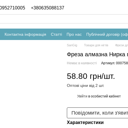
0952710005
+380635088137
Контактна інформація
Статті
Про нас
Публічний договір (о
SanGig
Товари для нігтів
Фрези дл
Фреза алмазна Нирка 
Немає в наявності
Артикул: 000758
58.80 грн/шт.
Оптові ціни від 2 шт.
Увійти
в особистий кабінет
%
Повідомити, коли з'яви
Характеристики