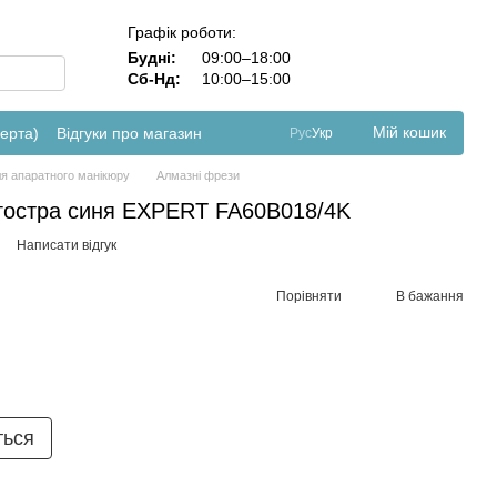
Графік роботи:
Будні:
09:00–18:00
Сб-Нд:
10:00–15:00
Мій кошик
ферта)
Відгуки про магазин
Рус
Укр
я апаратного манікюру
Алмазні фрези
гостра синя EXPERT FA60B018/4K
Написати відгук
Порівняти
В бажання
ться