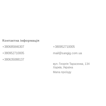
Контактна інформація
+380685846307
+380952710005
+380952710005
mail@sangig.com.ua
+380635088137
вул. Георгія Тарасенка, 134
Харків, Україна
Мапа проїзду