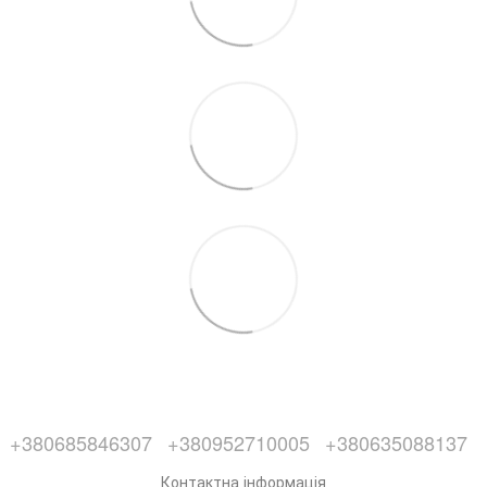
+380685846307
+380952710005
+380635088137
Контактна інформація