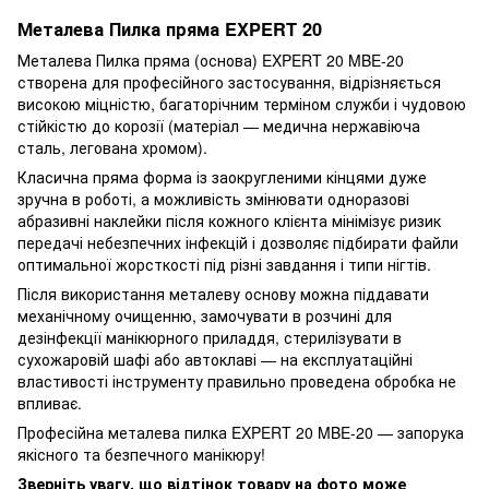
Металева Пилка пряма EXPERT 20
Металева Пилка пряма (основа) EXPERT 20 MBE-20
створена для професійного застосування, відрізняється
високою міцністю, багаторічним терміном служби і чудовою
стійкістю до корозії (матеріал — медична нержавіюча
сталь, легована хромом).
Класична пряма форма із заокругленими кінцями дуже
зручна в роботі, а можливість змінювати одноразові
абразивні наклейки після кожного клієнта мінімізує ризик
передачі небезпечних інфекцій і дозволяє підбирати файли
оптимальної жорсткості під різні завдання і типи нігтів.
Після використання металеву основу можна піддавати
механічному очищенню, замочувати в розчині для
дезінфекції манікюрного приладдя, стерилізувати в
сухожаровій шафі або автоклаві — на експлуатаційні
властивості інструменту правильно проведена обробка не
впливає.
Професійна металева пилка EXPERT 20 MBE-20 — запорука
якісного та безпечного манікюру!
Зверніть увагу, що відтінок товару на фото може