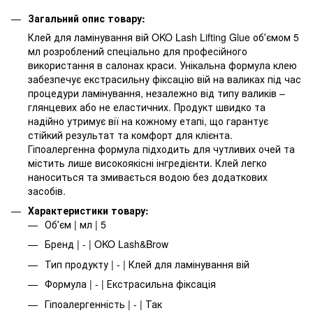
Загальний опис товару:
Клей для ламінування вій OKO Lash Lifting Glue обʼємом 5
мл розроблений спеціально для професійного
використання в салонах краси. Унікальна формула клею
забезпечує екстрасильну фіксацію вій на валиках під час
процедури ламінування, незалежно від типу валиків –
глянцевих або не еластичних. Продукт швидко та
надійно утримує вії на кожному етапі, що гарантує
стійкий результат та комфорт для клієнта.
Гіпоалергенна формула підходить для чутливих очей та
містить лише високоякісні інгредієнти. Клей легко
наноситься та змивається водою без додаткових
засобів.
Характеристики товару:
Обʼєм | мл | 5
Бренд | - | OKO Lash&Brow
Тип продукту | - | Клей для ламінування вій
Формула | - | Екстрасильна фіксація
Гіпоалергенність | - | Так