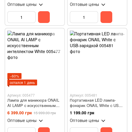
Оптовые цены
Оптовые цены
Белый
−60%
остался 1 день
Артикул: 005477
Артикул: 005481
Лампа для маникюра ONAIL
Портативная LED лампа-
AI LAMP с искусственным
фонарик ONAIL White с USB-
интеллектом White
зарядкой
6 399.00 грн
1 199.00 грн
15 999.00 грн
Оптовые цены
Оптовые цены