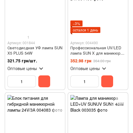
−3%
остался 1 день
1
Артикул: 001844
Артикул: 004490
Светодиодная УФ лампа SUN
Профессиональная UV/LED
X5 PLUS 54W
лампа SUN X для маникюра
и педикюра, 54 Вт.
321.75 грн/шт.
352.98 грн
364.00 грн
Оптовые цены
Оптовые цены