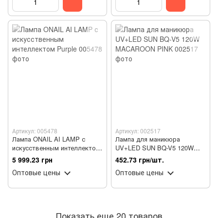
Артикул: 005478
Артикул: 002517
Лампа ONAIL AI LAMP с
Лампа для маникюра
искусственным интеллектом
UV+LED SUN BQ-V5 120W
Purple
MACAROON PINK
5 999.23 грн
452.73 грн/шт.
Оптовые цены
Оптовые цены
Показать еще 20 товаров