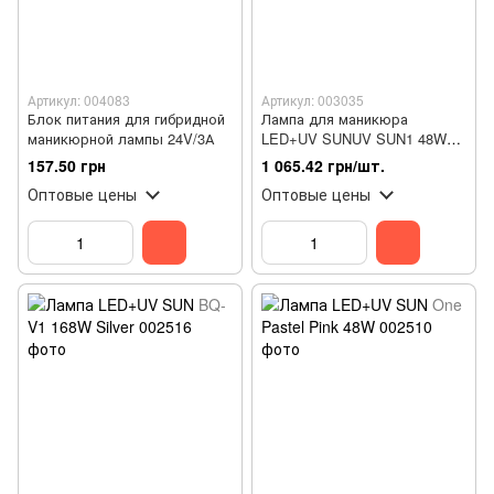
Артикул: 004083
Артикул: 003035
Блок питания для гибридной
Лампа для маникюра
маникюрной лампы 24V/3А
LED+UV SUNUV SUN1 48W
Black
157.50 грн
1 065.42 грн/шт.
Оптовые цены
Оптовые цены