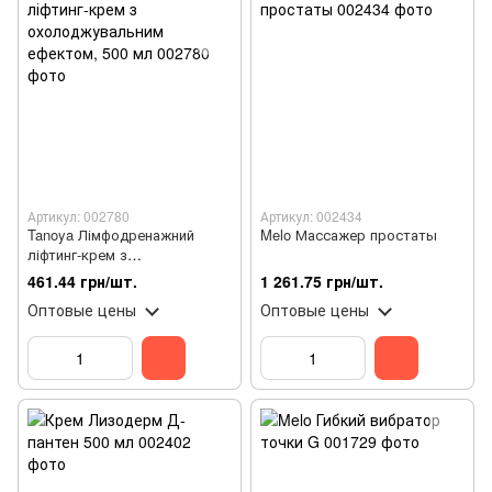
Артикул: 002780
Артикул: 002434
Tanoya Лімфодренажний
Melo Массажер простаты
ліфтинг-крем з
охолоджувальним ефектом,
461.44 грн/шт.
1 261.75 грн/шт.
500 мл
Оптовые цены
Оптовые цены