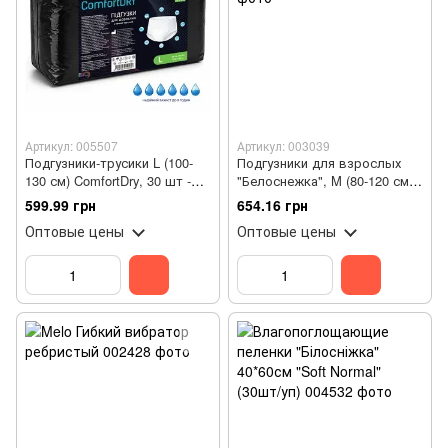
Артикул: 005507
Артикул: 003039
Подгузники-трусики L (100-
Подгузники для взрослых
130 см) ComfortDry, 30 шт -
"Белоснежка", M (80-120 см),
для взрослых
30шт
599.99 грн
654.16 грн
Оптовые цены
Оптовые цены