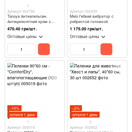
1
Артикул: 002766
Артикул: 002429
Tanoya Антиапельсин.
Melo Гибкий вибратор с
Антицелюлітний крем з
ребристой головкой
розігрівальним ефектом, 500
470.40 грн/шт.
1 175.00 грн/шт.
мл
Оптовые цены
Оптовые цены
−10%
−2%
остался 1 день
остался 1 день
1
2
Артикул: 005019
Артикул: 002652