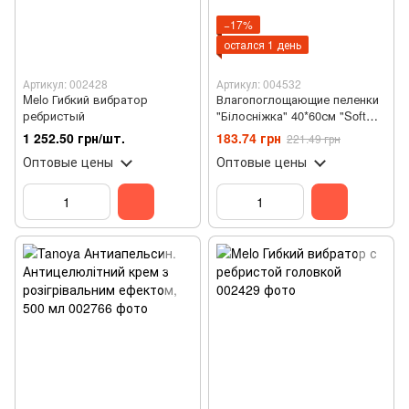
−17%
остался 1 день
Артикул: 002428
Артикул: 004532
Melo Гибкий вибратор
Влагопоглощающие пеленки
ребристый
"Білосніжка" 40*60см "Soft
Normal" (30шт/уп)
1 252.50 грн/шт.
183.74 грн
221.49 грн
Оптовые цены
Оптовые цены