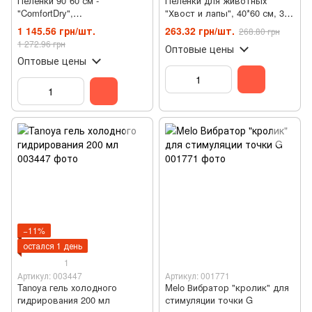
Пеленки 90*60 см -
Пеленки для животных
"ComfortDry",
"Хвост и лапы", 40*60 см, 30
влагопоглащающие (120 шт/
шт
1 145.56 грн/шт.
263.32 грн/шт.
268.80 грн
уп)
1 272.96 грн
Оптовые цены
Оптовые цены
−11%
остался 1 день
1
Артикул: 003447
Артикул: 001771
Tanoya гель холодного
Melo Вибратор "кролик" для
гидрирования 200 мл
стимуляции точки G