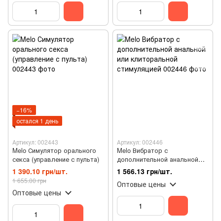
−16%
остался 1 день
Артикул: 002443
Артикул: 002446
Melo Симулятор орального
Melo Вибратор с
секса (управление с пульта)
дополнительной анальной
или клиторальной
1 390.10 грн/шт.
1 566.13 грн/шт.
стимуляцией
1 655.00 грн
Оптовые цены
Оптовые цены