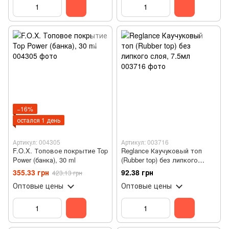
−16%
остался 1 день
Артикул: 004305
Артикул: 003716
F.O.X. Топовое покрытие Top
Reglance Каучуковый топ
Power (банка), 30 ml
(Rubber top) без липкого
слоя, 7.5мл
355.33 грн
92.38 грн
423.13 грн
Оптовые цены
Оптовые цены