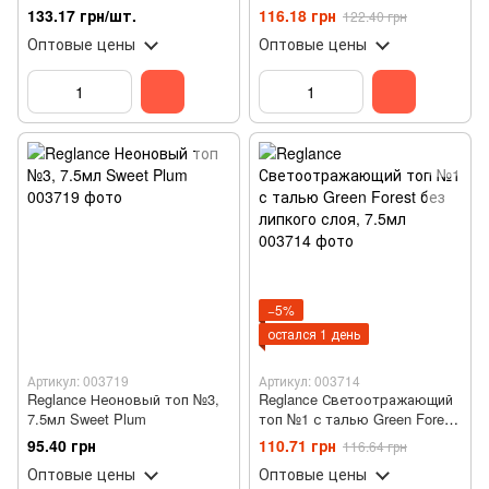
Shimmer Gold 1020 с золотой
133.17 грн/шт.
116.18 грн
122.40 грн
поталью 8 мл
Оптовые цены
Оптовые цены
−5%
остался 1 день
Артикул: 003719
Артикул: 003714
Reglance Неоновый топ №3,
Reglance Светоотражающий
7.5мл Sweet Plum
топ №1 с талью Green Forest
без липкого слоя, 7.5мл
95.40 грн
110.71 грн
116.64 грн
Оптовые цены
Оптовые цены