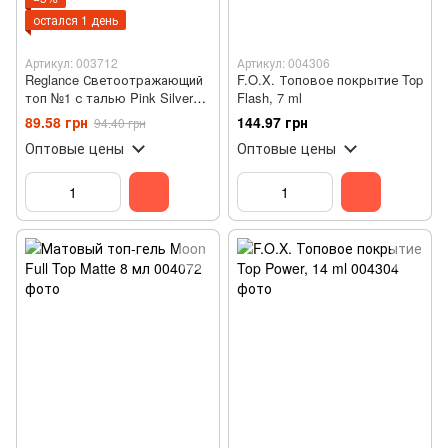
остался 1 день
Артикул: 003712
Артикул: 004306
Reglance Светоотражающий
F.O.X. Топовое покрытие Top
топ №1 с талью Pink Silver
Flash, 7 ml
без липкого слоя, 7.5мл
89.58 грн
144.97 грн
94.40 грн
Оптовые цены
Оптовые цены