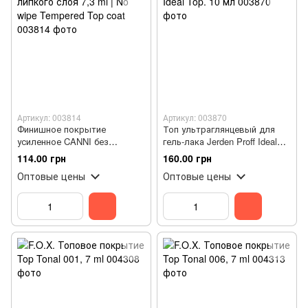
Артикул: 003814
Артикул: 003870
Финишное покрытие
Топ ультраглянцевый для
усиленное CANNI без
гель-лака Jerden Proff Ideal
липкого слоя 7,3 ml | No wipe
Top. 10 мл
114.00 грн
160.00 грн
Tempered Top coat
Оптовые цены
Оптовые цены