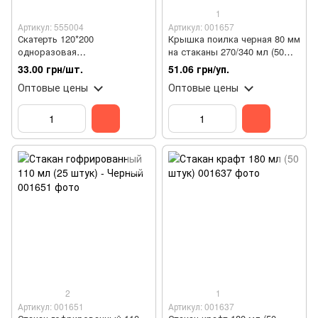
1
Артикул: 555004
Артикул: 001657
Скатерть 120*200
Крышка поилка черная 80 мм
одноразовая
на стаканы 270/340 мл (50
полиэтиленовая
штук)
33.00 грн/шт.
51.06 грн/уп.
Оптовые цены
Оптовые цены
2
1
Артикул: 001651
Артикул: 001637