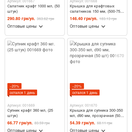
Артикул: 001667
Артикул: 001668
Салатник крафт 1000 мл, (50
Крышка для крафтовых
штук)
салатников 150 мм, (500-750-
1000 мл), 50 штук
290.80 грн/уп.
146.40 грн/уп.
363.62 грн
183.13 грн
Оптовые цены
Оптовые цены
−20%
−20%
остался 1 день
остался 1 день
Артикул: 001669
Артикул: 001670
Супник крафт 360 мл, (25
Крышка для супника 300-350
штук)
мл, d90 мм, прозрачная (50
шт)
66.77 грн/уп.
54.39 грн/уп.
83.59 грн
68.11 грн
Оптовые цены
Оптовые цены