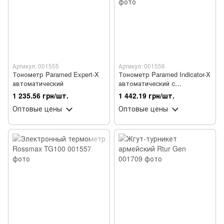
Артикул: 001555
Артикул: 001556
Тонометр Paramed Expert-X
Тонометр Paramed Indicator-X
автоматический
автоматический с
голосовым сопровождением
1 235.56 грн/шт.
1 442.19 грн/шт.
Оптовые цены
Оптовые цены