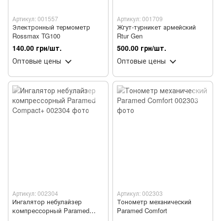
Артикул: 001557
Артикул: 001709
Электронный термометр
Жгут-турникет армейский
Rossmax TG100
Rtur Gen
140.00 грн/шт.
500.00 грн/шт.
Оптовые цены
Оптовые цены
Артикул: 002304
Артикул: 002303
Ингалятор небулайзер
Тонометр механический
компрессорный Paramed
Paramed Comfort
Compact+